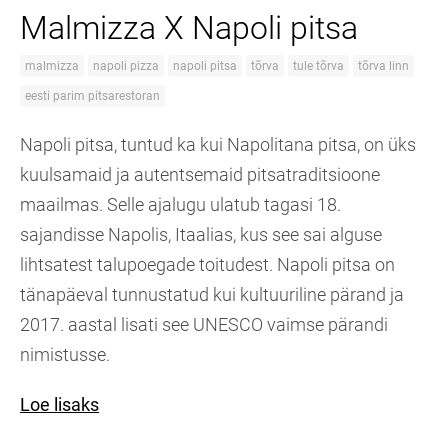
Malmizza X Napoli pitsa
malmizza
napoli pizza
napoli pitsa
tõrva
tule tõrva
tõrva linn
eesti parim pitsarestoran
Napoli pitsa, tuntud ka kui Napolitana pitsa, on üks
kuulsamaid ja autentsemaid pitsatraditsioone
maailmas. Selle ajalugu ulatub tagasi 18.
sajandisse Napolis, Itaalias, kus see sai alguse
lihtsatest talupoegade toitudest. Napoli pitsa on
tänapäeval tunnustatud kui kultuuriline pärand ja
2017. aastal lisati see UNESCO vaimse pärandi
nimistusse.
Loe lisaks