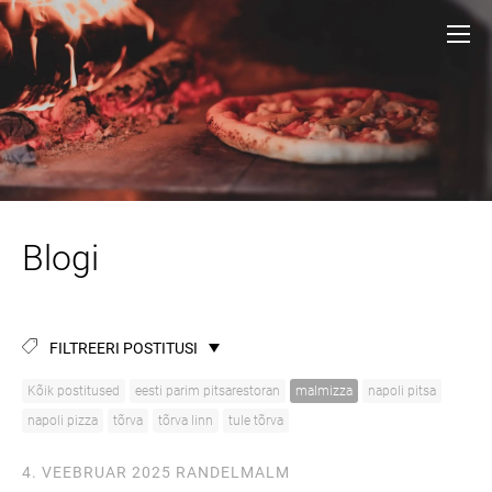
Blogi
FILTREERI POSTITUSI
Kõik postitused
eesti parim pitsarestoran
malmizza
napoli pitsa
napoli pizza
tõrva
tõrva linn
tule tõrva
4. VEEBRUAR 2025
RANDELMALM