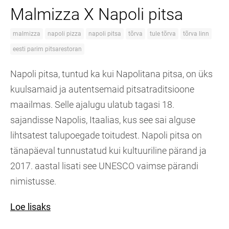
Malmizza X Napoli pitsa
malmizza
napoli pizza
napoli pitsa
tõrva
tule tõrva
tõrva linn
eesti parim pitsarestoran
Napoli pitsa, tuntud ka kui Napolitana pitsa, on üks
kuulsamaid ja autentsemaid pitsatraditsioone
maailmas. Selle ajalugu ulatub tagasi 18.
sajandisse Napolis, Itaalias, kus see sai alguse
lihtsatest talupoegade toitudest. Napoli pitsa on
tänapäeval tunnustatud kui kultuuriline pärand ja
2017. aastal lisati see UNESCO vaimse pärandi
nimistusse.
Loe lisaks