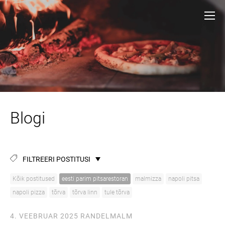
Blogi
FILTREERI POSTITUSI
Kõik postitused
eesti parim pitsarestoran
malmizza
napoli pitsa
napoli pizza
tõrva
tõrva linn
tule tõrva
4. VEEBRUAR 2025
RANDELMALM